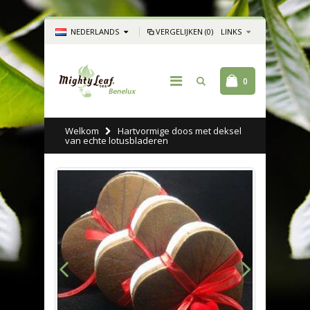
NEDERLANDS
VERGELIJKEN (0)
LINKS
0
Welkom
Hartvormige doos met deksel
van echte lotusbladeren