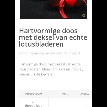
Hartvormige doos
met deksel van echte
lotusbladeren
Schrijf de eerste review over dit product
Hartvormige doos met deksel van echte
lotusbladeren .Ideaal om juwelen , foto’s ,
brieven …in te bewaren
PRODUCTNAAM
PRIJS
AANTAL
20
theebuiltjes