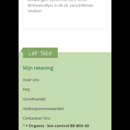
60 theebuiltjes in de 20 verschillende
smaken
Lint Tekst
Mijn rekening
Over ons
FAQ
Groothandel
Verkoopsvoorwaarden
Contacteer Ons
“ = Organic : bio control BE-BIO-03