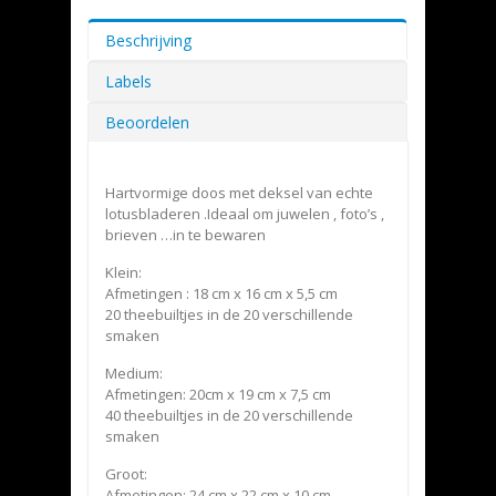
Beschrijving
Labels
Beoordelen
Hartvormige doos met deksel van echte
lotusbladeren .Ideaal om juwelen , foto’s ,
brieven …in te bewaren
Klein:
Afmetingen : 18 cm x 16 cm x 5,5 cm
20 theebuiltjes in de 20 verschillende
smaken
Medium:
Afmetingen: 20cm x 19 cm x 7,5 cm
40 theebuiltjes in de 20 verschillende
smaken
Groot:
Afmetingen: 24 cm x 22 cm x 10 cm