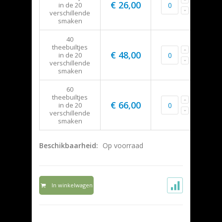
€ 26,00
in de 20
verschillende
smaken
40
theebuiltjes
€ 48,00
in de 20
verschillende
smaken
60
theebuiltjes
€ 66,00
in de 20
verschillende
smaken
Beschikbaarheid:
Op voorraad
In winkelwagen