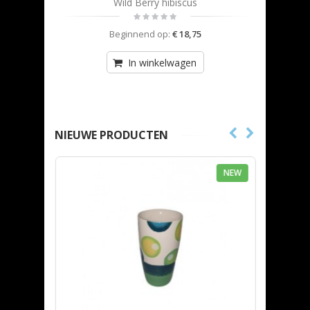
xe
Wild Berry hibiscus
Beginnend op:
€ 18,75
In winkelwagen
NIEUWE PRODUCTEN
NEW
NEW