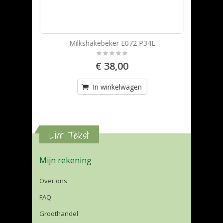
T
Milkshakebeker E072 P34E
€ 38,00
In winkelwagen
Lint Tekst
Mijn rekening
Over ons
FAQ
Groothandel