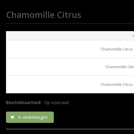
Chamomille Citrus
Chamomille Citrus 
Chamomille Citr
Chamomille Citrus 
Beschikbaarheid:
Op voorraad
In winkelwagen