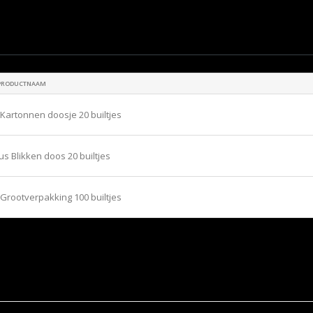
PRODUCTNAAM
Kartonnen doosje 20 builtjes
us Blikken doos 20 builtjes
Grootverpakking 100 builtjes